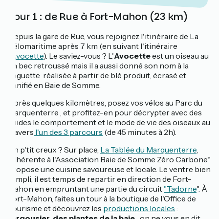
Jour 1 : de Rue à Fort-Mahon (23 km)
Depuis la gare de Rue, vous rejoignez l'itinéraire de La
Vélomaritime après 7 km (en suivant l'itinéraire
l'
Avocette
). Le saviez-vous ? L'
Avocette
est un oiseau au
fin bec retroussé mais il a aussi donné son nom à la
baguette réalisée à partir de blé produit, écrasé et
panifié en Baie de Somme.
Après quelques kilomètres, posez vos vélos au Parc du
Marquenterre , et profitez-en pour décrypter avec des
guides le comportement et le mode de vie des oiseaux au
travers
l'un des 3 parcours
(de 45 minutes à 2h).
Un p'tit creux ? Sur place,
La Tablée du Marquenterre
,
adhérente à l'Association Baie de Somme Zéro Carbone*
propose une cuisine savoureuse et locale. Le ventre bien
rempli, il est temps de repartir en direction de Fort-
Mahon en empruntant une partie du circuit
"Tadorne
". À
Fort-Mahon, faites un tour à la boutique de l'Office de
Tourisme et découvrez les
productions locales
:
l'
argousier
,
des plantes de la baie
... on ne vous en dit