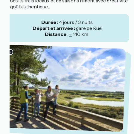
produits frais locaux et de saisons riment avec créativité
et goût authentique...
Durée :
4 jours / 3 nuits
Départ et arrivée :
gare de Rue
Distance
:
~
140 km