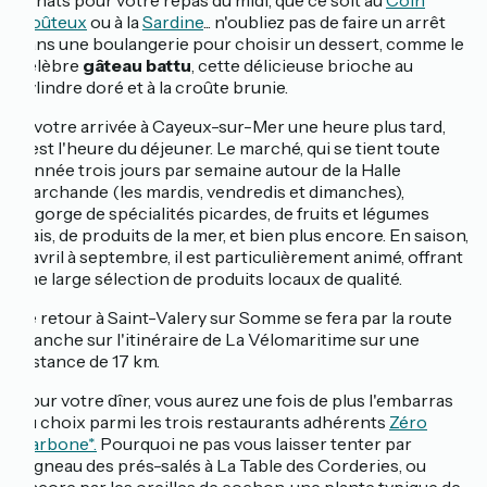
achats pour votre repas du midi, que ce soit au
Coin
Goûteux
ou à la
Sardine
... n'oubliez pas de faire un arrêt
dans une boulangerie pour choisir un dessert, comme le
célèbre
gâteau battu
, cette délicieuse brioche au
cylindre doré et à la croûte brunie.
À votre arrivée à Cayeux-sur-Mer une heure plus tard,
c'est l'heure du déjeuner. Le marché, qui se tient toute
l'année trois jours par semaine autour de la Halle
Marchande (les mardis, vendredis et dimanches),
regorge de spécialités picardes, de fruits et légumes
frais, de produits de la mer, et bien plus encore. En saison,
d'avril à septembre, il est particulièrement animé, offrant
une large sélection de produits locaux de qualité.
Le retour à Saint-Valery sur Somme se fera par la route
Blanche sur l'itinéraire de La Vélomaritime sur une
distance de 17 km.
Pour votre dîner, vous aurez une fois de plus l'embarras
du choix parmi les trois restaurants adhérents
Zéro
Carbone*.
Pourquoi ne pas vous laisser tenter par
l'agneau des prés-salés à La Table des Corderies, ou