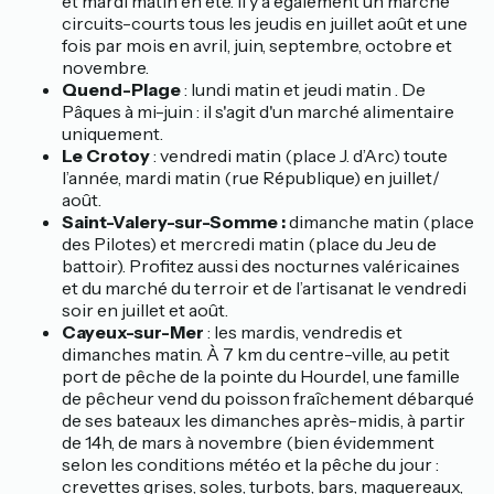
et mardi matin en été. Il y a également un marché
circuits-courts tous les jeudis en juillet août et une
fois par mois en avril, juin, septembre, octobre et
novembre.
Quend-Plage
: lundi matin et jeudi matin . De
Pâques à mi-juin : il s'agit d'un marché alimentaire
uniquement.
Le Crotoy
: vendredi matin (place J. d’Arc) toute
l’année, mardi matin (rue République) en juillet/
août.
Saint-Valery-sur-Somme :
dimanche matin (place
des Pilotes) et mercredi matin (place du Jeu de
battoir). Profitez aussi des nocturnes valéricaines
et du marché du terroir et de l’artisanat le vendredi
soir en juillet et août.
Cayeux-sur-Mer
: les mardis, vendredis et
dimanches matin. À 7 km du centre-ville, au petit
port de pêche de la pointe du Hourdel, une famille
de pêcheur vend du poisson fraîchement débarqué
de ses bateaux les dimanches après-midis, à partir
de 14h, de mars à novembre (bien évidemment
selon les conditions météo et la pêche du jour :
crevettes grises, soles, turbots, bars, maquereaux,