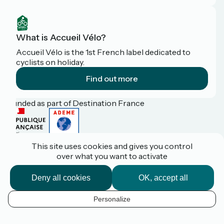
What is Accueil Vélo?
Accueil Vélo is the 1st French label dedicated to
cyclists on holiday.
Find out more
Funded as part of Destination France
This site uses cookies and gives you control
Pro / press area
over what you want to activate
FAQ
Plan du site
Legal Notice
Deny all cookies
OK, accept all
Contact
Réalisation :
StudioJuillet
et
France Vélo Tourisme
Personalize