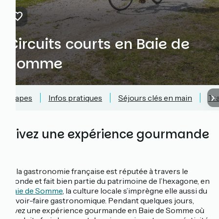
Circuits courts en Baie de
Somme
Étapes
Infos pratiques
Séjours clés en main
Tr
Vivez une expérience gourmande
!
Si la gastronomie française est réputée à travers le
monde et fait bien partie du patrimoine de l’hexagone, en
Baie de Somme
, la culture locale s’imprègne elle aussi du
savoir-faire gastronomique. Pendant quelques jours,
vivez une expérience gourmande en Baie de Somme où