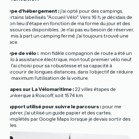
Type d'hébergement :
j'ai opté pour des campings,
certains labellisés "Accueil Vélo". Vers 16 h, je décidais de
mon lieu d'étape en fonction de ma forme du jour et des
ressources disponibles. Je n'ai pas eu besoin de réserver,
et mis à part un camping fermé, j'ai toujours trouvé une
place.
Type de vélo :
m
on fidèle compagnon de route a été un
vélo à assistance électrique, mon tout premier vélo neuf.
Je l'ai choisi pour sa robustesse et sa capacité à
parcourir de longues distances, dans l’objectif de réduire
au maximum l'utilisation de la voiture.
Étapes sur La Vélomaritime :
22 villes étapes de
Dunkerque à Roscoff, soit 1574 km
Support utilisé pour suivre le parcours :
p
our me
repérer, j'ai utilisé un guide papier et des cartes,
complétés par Google Maps lorsque je devais sortir des
villes.